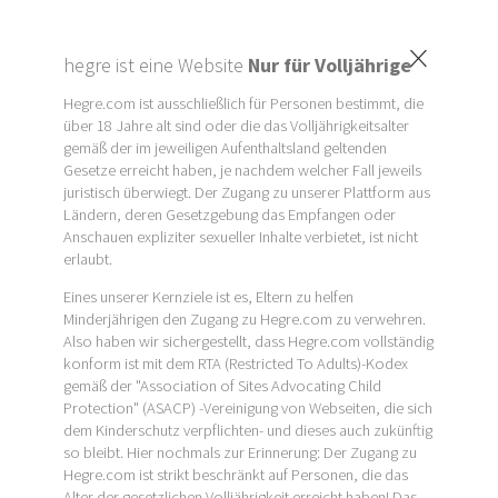
×
hegre ist eine Website
Nur für Volljährige
Hegre.com ist ausschließlich für Personen bestimmt, die
über 18 Jahre alt sind oder die das Volljährigkeitsalter
gemäß der im jeweiligen Aufenthaltsland geltenden
Gesetze erreicht haben, je nachdem welcher Fall jeweils
juristisch überwiegt. Der Zugang zu unserer Plattform aus
Ländern, deren Gesetzgebung das Empfangen oder
Anschauen expliziter sexueller Inhalte verbietet, ist nicht
erlaubt.
Eines unserer Kernziele ist es, Eltern zu helfen
Minderjährigen den Zugang zu Hegre.com zu verwehren.
Also haben wir sichergestellt, dass Hegre.com vollständig
konform ist mit dem RTA (Restricted To Adults)-Kodex
gemäß der "Association of Sites Advocating Child
Protection" (ASACP) -Vereinigung von Webseiten, die sich
dem Kinderschutz verpflichten- und dieses auch zukünftig
so bleibt. Hier nochmals zur Erinnerung: Der Zugang zu
Hegre.com ist strikt beschränkt auf Personen, die das
Alter der gesetzlichen Volljährigkeit erreicht haben! Das