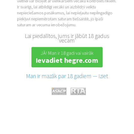
vietnei var bloķēt ar vienkāršiem vecāku kontroles rīkiem.
Ir svarīgi, lai atbildīgi vecāki un aizbildņi veiktu
nepieciešamos pasākumus, lai nepieļautu nepilngadīgo
piekļuvi nepiemērotam saturam tiešsaistē, jo īpaši
saturam ar vecuma ierobežojumu.
Lai piedalītos, jums ir jābūt 18 gadus
vecam
JĀ! Man ir 18 gadi vai vairāk
Ievadiet hegre.com
Man ir mazāk par 18 gadiem — Iziet