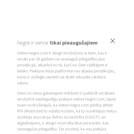
×
hegre ir vietne
tikai pieaugušajiem
Vietne Hegre.com ir stingri ierobežota ar tiem, kas ir
vecāki par 18 gadiem vai sasnieguši pilngadību jūsu
jurisdikcijā, atkarībā no tā, kurš no šiem rādītājiem ir
lielāks. Piekļuve mūsu platformai nav atļauta jurisdikcijās,
kurās ir aizliegts saņemt vai skatīt seksuāla rakstura
saturu.
Viens no mūsu galvenajiem mērķiem ir palīdzēt vecākiem
ierobežot nepilngadīgo piekļuvi vietnei Hegre.com, tāpēc
esam nodrošinājuši, ka vietne Hegre.com pilnībā atbilst
RTA (Restricted to Adults) kodam, kā to novērtējusi Vietņu
aizstāvju asociācija. Bērnu aizsardzība (ASACP), un
atgādinājums, ir stingri rezervēta tikai personām, kas
sasniegušas pilngadību. Tas nozīmē, ka visu piekļuvi