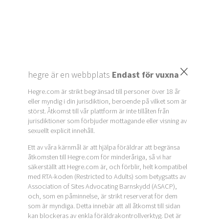
×
hegre är en webbplats
Endast för vuxna
Hegre.com är strikt begränsad till personer över 18 år
eller myndig i din jurisdiktion, beroende på vilket som är
störst. Åtkomst till vår plattform är inte tillåten från
jurisdiktioner som förbjuder mottagande eller visning av
sexuellt explicit innehåll.
Ett av våra kärnmål är att hjälpa föräldrar att begränsa
åtkomsten till Hegre.com för minderåriga, så vi har
säkerställt att Hegre.com är, och förblir, helt kompatibel
med RTA-koden (Restricted to Adults) som betygsatts av
Association of Sites Advocating Barnskydd (ASACP),
och, som en påminnelse, är strikt reserverat för dem
som är myndiga. Detta innebär att all åtkomst till sidan
kan blockeras av enkla föräldrakontrollverktyg. Det är