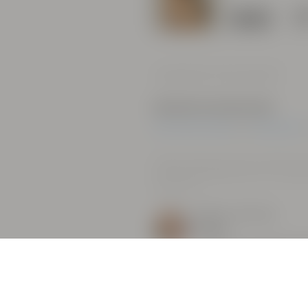
1
tykk
Jäsenten kommentit
Haluatko kommentoida?
Liity meihin tänään
tai
allekirjoita in
Avuksesi jotkin kommentit on käännetty au
"NÄYTÄ ALKUPERÄINEN TEKSTI" automaatti
alkuperäisen.
Peron
, United States
Yummy
Thean upeat suklaanännit. 
PREMIUM-
1
KATSO ALKUPERÄINEN T
jäsen
KOMET
, United States