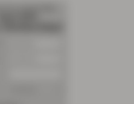
e
options:
redit Card
PayPal