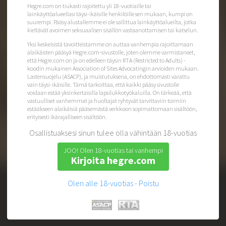
Hegre.com on tiukasti rajoitettu yli 18-vuotiaille tai
lainkäyttöalueellasi täysi-ikäisille henkilöille sen mukaan, kumpi on
suurempi. Pääsy alustallemme ei ole sallittua lainkäyttöalueilta, jotka
kieltävät avoimen seksuaalisen sisällön vastaanottamisen tai katselun.
Yksi keskeisistä tavoitteistamme on auttaa vanhempia rajoittamaan
joko olet jäsen?
Kirjaudu sisään
alaikäisten pääsyä Hegre.com-sivustolle, joten olemme varmistaneet,
että Hegre.com on ja on edelleen täysin RTA (Restricted to Adults) -
koodin mukainen Association of Sites Advocatingin arvioiden mukaan.
Lastensuojelu (ASACP), ja muistutuksena, on ehdottomasti varattu
vain täysi-ikäisille. Tämä tarkoittaa, että kaikki pääsy sivustolle
voidaan estää yksinkertaisilla lapsilukkotyökaluilla. On tärkeää, että
vastuulliset vanhemmat ja huoltajat ryhtyvät tarvittaviin toimiin
estääkseen alaikäisiä pääsemästä verkkoon sopimattomaan sisältöön,
erityisesti ikärajalliseen sisältöön.
Osallistuaksesi sinun tulee olla vähintään 18-vuotias
JOO! Olen 18-vuotias tai vanhempi
Kirjoita hegre.com
Olen alle 18-vuotias - Poistu