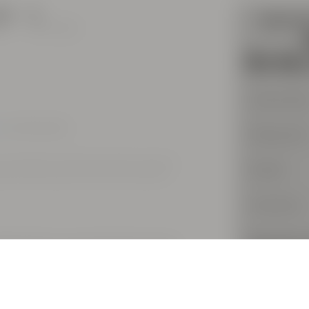
23
3
ää
kommentteja
Usernam
, jos olet jo jäsen.
Password
tomaattisesti valitsemallesi kielelle. Napsauta
Email
sesti käännetyistä kommenteista lukeaksesi
Country
Payment 
Mikä tupakoiva, upea enkeli. Mutta ei hymyä.
EKSTI
Join by
C
Join by