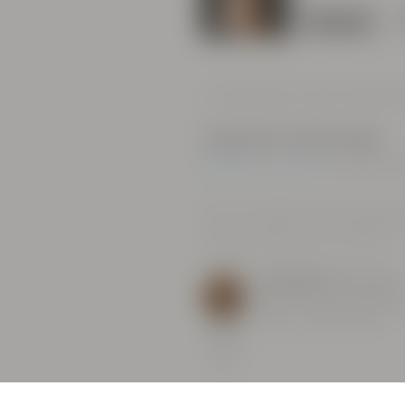
Comentarios de los Miem
¿Te gustaría comentar algo?
Únete hoy
, o
accede
si ya eres mi
Para su comodidad, algunos comentarios
su elección. Haga clic en "MOSTRAR TEXT
automáticamente para leer el original.
Seagull Sam
, Reino Unido
Nunca había visto a Mila t
VER TEXTO ORIGINAL
Miembro
PREMIUM
DE POR
VIDA