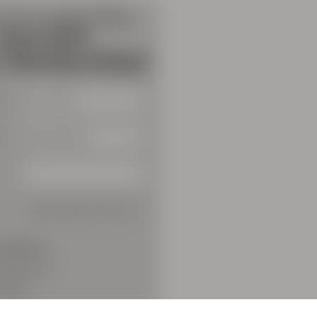
e
options:
redit Card
PayPal