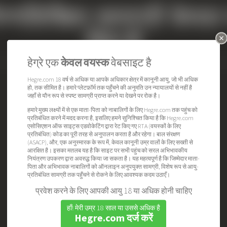
म्नलिखित सामग्री केव
लिए है
×
हेग्रे एक
केवल वयस्क
वेबसाइट है
Hegre.com की सदस्यता का मूल्य
Hegre.com 18 वर्ष से अधिक या आपके अधिकार क्षेत्र में कानूनी आयु, जो भी अधिक
प्रति दिन $0.21 से कम!
हो, तक सीमित है। हमारे प्लेटफ़ॉर्म तक पहुँचने की अनुमति उन न्यायालयों से नहीं है
जहाँ से यौन रूप से स्पष्ट सामग्री प्राप्त करने या देखने पर रोक है।
अभी तुरंत पहुंच प्राप्त करें!
हमारे मुख्य लक्ष्यों में से एक माता-पिता को नाबालिगों के लिए Hegre.com तक पहुंच को
प्रतिबंधित करने में मदद करना है, इसलिए हमने सुनिश्चित किया है कि Hegre.com
एसोसिएशन ऑफ साइट्स एडवोकेटिंग द्वारा रेट किए गए RTA (वयस्कों के लिए
प्रतिबंधित) कोड का पूरी तरह से अनुपालन करता है और रहेगा। बाल संरक्षण
(ASACP), और, एक अनुस्मारक के रूप में, केवल कानूनी उम्र वालों के लिए सख्ती से
आरक्षित है। इसका मतलब यह है कि साइट पर सभी पहुंच को सरल अभिभावकीय
नियंत्रण उपकरण द्वारा अवरुद्ध किया जा सकता है। यह महत्वपूर्ण है कि जिम्मेदार माता-
पिता और अभिभावक नाबालिगों को ऑनलाइन अनुपयुक्त सामग्री, विशेष रूप से आयु-
प्रतिबंधित सामग्री तक पहुँचने से रोकने के लिए आवश्यक कदम उठाएँ।
क्या पहले से ही सदस्य हैं?
लॉगिन करें
प्रवेश करने के लिए आपकी आयु 18 या अधिक होनी चाहिए
हाँ! मेरी उम्र 18 साल या उससे अधिक है
Hegre.com दर्ज करें