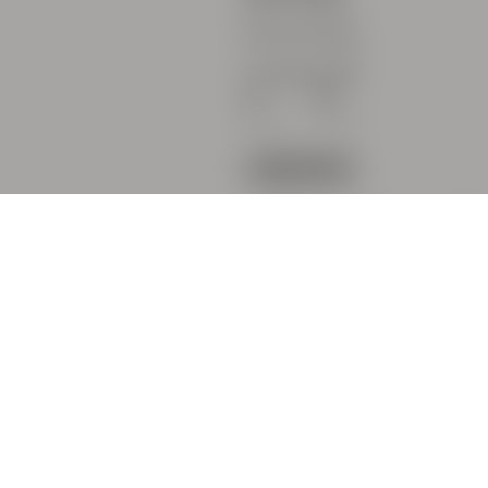
Favorites
ChicagoDog
द्वारा
3
0
अनुयायियों
टिप्पणियाँ