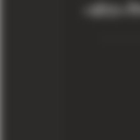
<छोटा>नि