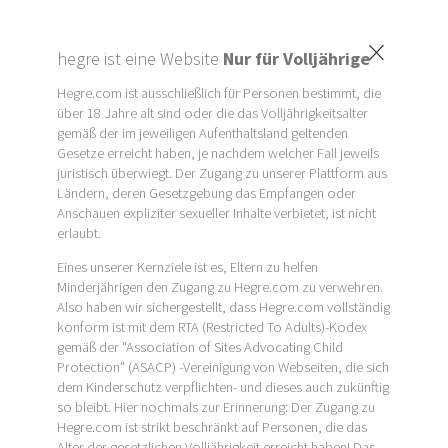
×
hegre ist eine Website
Nur für Volljährige
Hegre.com ist ausschließlich für Personen bestimmt, die
über 18 Jahre alt sind oder die das Volljährigkeitsalter
gemäß der im jeweiligen Aufenthaltsland geltenden
Gesetze erreicht haben, je nachdem welcher Fall jeweils
juristisch überwiegt. Der Zugang zu unserer Plattform aus
Ländern, deren Gesetzgebung das Empfangen oder
Anschauen expliziter sexueller Inhalte verbietet, ist nicht
erlaubt.
Eines unserer Kernziele ist es, Eltern zu helfen
Minderjährigen den Zugang zu Hegre.com zu verwehren.
Also haben wir sichergestellt, dass Hegre.com vollständig
konform ist mit dem RTA (Restricted To Adults)-Kodex
gemäß der "Association of Sites Advocating Child
Protection" (ASACP) -Vereinigung von Webseiten, die sich
dem Kinderschutz verpflichten- und dieses auch zukünftig
so bleibt. Hier nochmals zur Erinnerung: Der Zugang zu
Hegre.com ist strikt beschränkt auf Personen, die das
Alter der gesetzlichen Volljährigkeit erreicht haben! Das